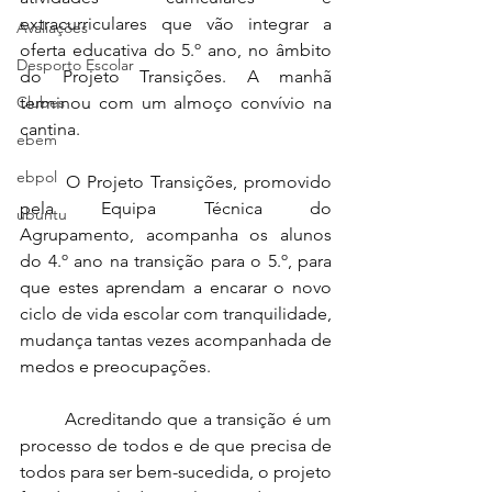
extracurriculares que vão integrar a 
Avaliações
oferta educativa do 5.º ano, no âmbito 
Desporto Escolar
do Projeto Transições. A manhã 
Clubes
terminou com um almoço convívio na 
cantina.
ebem
ebpol
	O Projeto Transições, promovido 
pela Equipa Técnica do 
ubuntu
Agrupamento, acompanha os alunos 
do 4.º ano na transição para o 5.º, para 
que estes aprendam a encarar o novo 
ciclo de vida escolar com tranquilidade, 
mudança tantas vezes acompanhada de 
medos e preocupações.
	Acreditando que a transição é um 
processo de todos e de que precisa de 
todos para ser bem-sucedida, o projeto 