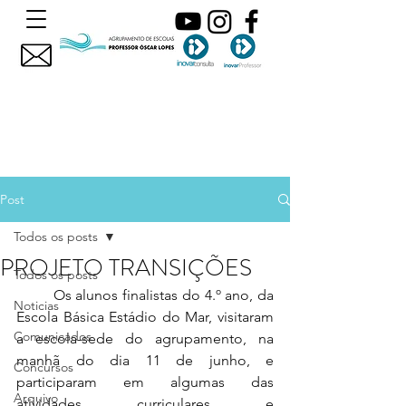
Post
Todos os posts
PROJETO TRANSIÇÕES
Todos os posts
	Os alunos finalistas do 4.º ano, da 
Noticias
Escola Básica Estádio do Mar, visitaram 
Comunicados
a escola-sede do agrupamento, na 
manhã do dia 11 de junho, e 
Concursos
participaram em algumas das 
Arquivo
atividades curriculares e 