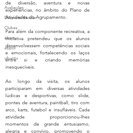
de diversão, aventura e novas 
Avaliações
experiências, no âmbito do Plano de 
Atividades do Agrupamento.
Desporto Escolar
Clubes
Para além da componente recreativa, a 
ebem
iniciativa pretendeu que os alunos 
desenvolvessem competências sociais 
ebpol
e emocionais, fortalecendo os laços 
ubuntu
entre si e criando memórias 
inesquecíveis.
Ao longo da visita, os alunos 
participaram em diversas atividades 
lúdicas e desportivas, como slide, 
pontes de aventura, paintball, tiro com 
arco, karts, futebol e insufláveis. Cada 
atividade proporcionou-lhes 
momentos de grande entusiasmo, 
alegria e convívio, promovendo o 