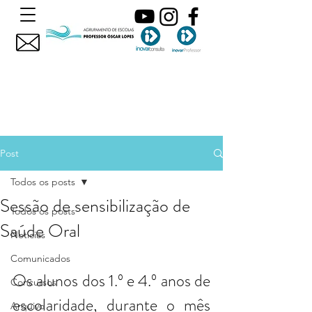
Post
Todos os posts
Sessão de sensibilização de
Todos os posts
Saúde Oral
Noticias
Comunicados
Os alunos dos 1.º e 4.º anos de 
Concursos
escolaridade, durante o mês 
Arquivo