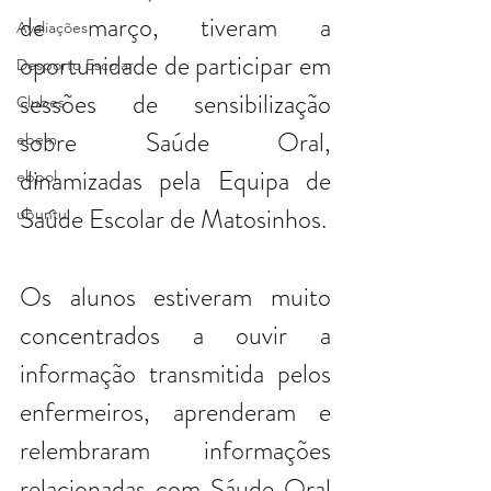
de março, tiveram a 
Avaliações
oportunidade de participar em 
Desporto Escolar
sessões de sensibilização 
Clubes
sobre Saúde Oral, 
ebem
dinamizadas pela Equipa de 
ebpol
Saúde Escolar d
e Matosinhos.
ubuntu
Os alunos estiveram muito 
concentrados a ouvir a 
informação transmitida pelos 
enfermeiros, aprenderam e 
relembraram informações 
relacionadas com Sáude Oral 