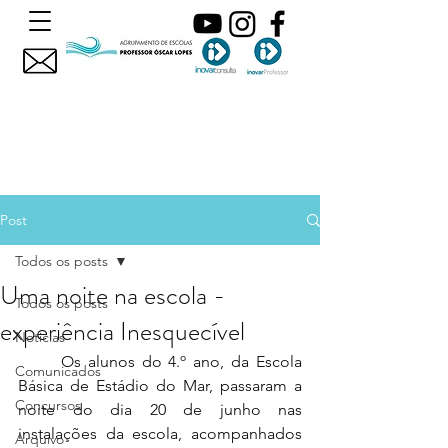
Post
Todos os posts
Uma noite na escola -
Todos os posts
experiência Inesquecível
Noticias
	Os alunos do 4.º ano, da Escola 
Comunicados
Básica de Estádio do Mar, passaram a 
Concursos
noite do dia 20 de junho nas 
instalações da escola, acompanhados 
Arquivo