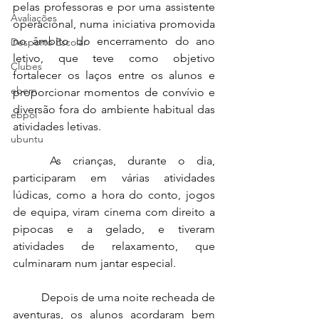
pelas professoras e por uma assistente 
Avaliações
operacional, numa iniciativa promovida 
no âmbito do encerramento do ano 
Desporto Escolar
letivo, que teve como objetivo 
Clubes
fortalecer os laços entre os alunos e 
ebem
proporcionar momentos de convívio e 
diversão fora do ambiente habitual das 
ebpol
atividades letivas.
ubuntu
	As crianças, durante o dia, 
participaram em várias atividades 
lúdicas, como a hora do conto, jogos 
de equipa, viram cinema com direito a 
pipocas e a gelado, e tiveram 
atividades de relaxamento, que 
culminaram num jantar especial.
	Depois de uma noite recheada de 
aventuras, os alunos acordaram bem 