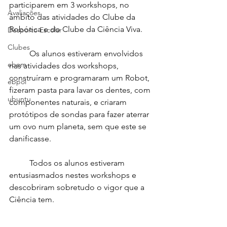
participarem em 3 workshops, no 
Avaliações
âmbito das atividades do Clube da 
Robótica e do Clube da Ciência Viva. 
Desporto Escolar
Clubes
	Os alunos estiveram envolvidos 
ebem
nas atividades dos workshops, 
construíram e programaram um Robot, 
ebpol
fizeram pasta para lavar os dentes, com 
ubuntu
componentes naturais, e criaram 
protótipos de sondas para fazer aterrar 
um ovo num planeta, sem que este se 
danificasse.
	Todos os alunos estiveram 
entusiasmados nestes workshops e 
descobriram sobretudo o vigor que a 
Ciência tem.  