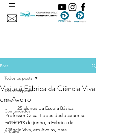
Post
Todos os posts
Visita à Fábrica da Ciência Viva
Todos os posts
em Aveiro
Noticias
	25 alunos da Escola Básica 
Comunicados
Professor Óscar Lopes deslocaram-se, 
Concursos
no dia 13 de junho, à Fabrica da 
Ciência Viva, em Aveiro, para 
Arquivo