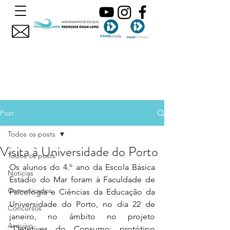
Post
Todos os posts
Visita à Universidade do Porto
Todos os posts
Os alunos do 4.º ano da Escola Básica 
Noticias
Estádio do Mar foram à Faculdade de 
Comunicados
Psicologia e Ciências da Educação da 
Universidade do Porto, no dia 22 de 
Concursos
janeiro, no âmbito no projeto 
Arquivo
“Detetives do Consumo: protótipo 