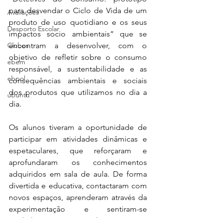
para desvendar o Ciclo de Vida de um 
Avaliações
produto de uso quotidiano e os seus 
Desporto Escolar
impactos socio ambientais” que se 
Clubes
encontram a desenvolver, com o 
objetivo de refletir sobre o consumo 
ebem
responsável, a sustentabilidade e as 
ebpol
consequências ambientais e sociais 
dos produtos que utilizamos no dia a 
ubuntu
dia.
Os alunos tiveram a oportunidade de 
participar em atividades dinâmicas e 
espetaculares, que reforçaram e 
aprofundaram os conhecimentos 
adquiridos em sala de aula. De forma 
divertida e educativa, contactaram com 
novos espaços, aprenderam através da 
experimentação e sentiram-se 