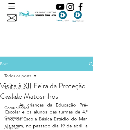
Post
Todos os posts
Visita à XII Feira da Proteção
Todos os posts
Civil de Matosinhos
Noticias
As crianças da Educação Pré-
Comunicados
Escolar e os alunos das turmas de 4.º 
Concursos
ano, da Escola Básica Estádio do Mar, 
visitaram, no passado dia 19 de abril, a 
Arquivo