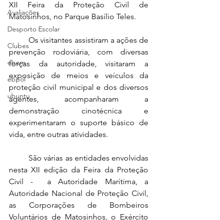
XII Feira da Proteção Civil de 
Avaliações
Matosinhos, no Parque Basílio Teles.
Desporto Escolar
Os visitantes assistiram a ações de 
Clubes
prevenção rodoviária, com diversas 
ebem
forças da autoridade, visitaram a 
exposição de meios e veículos da 
ebpol
proteção civil municipal e dos diversos 
ubuntu
agentes, acompanharam a 
demonstração cinotécnica e 
experimentaram o suporte básico de 
vida, entre outras atividades.
São várias as entidades envolvidas 
nesta XII edição da Feira da Proteção 
Civil -  a Autoridade Marítima, a 
Autoridade Nacional de Proteção Civil, 
as Corporações de Bombeiros 
Voluntários de Matosinhos, o Exército 