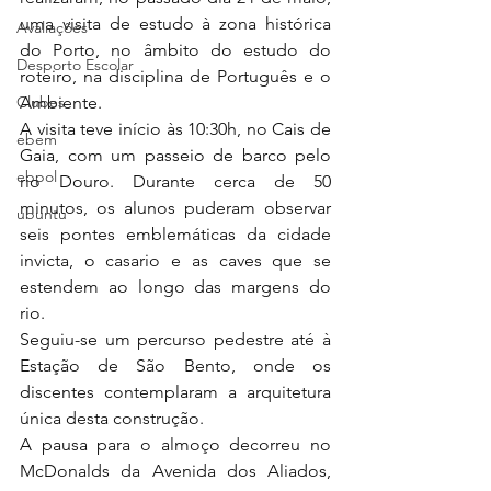
uma visita de estudo à zona histórica 
Avaliações
do Porto, no âmbito do estudo do 
Desporto Escolar
roteiro, na disciplina de Português e o 
Clubes
Ambiente.
A visita teve início às 10:30h, no Cais de 
ebem
Gaia, com um passeio de barco pelo 
ebpol
rio Douro. Durante cerca de 50 
minutos, os alunos puderam observar 
ubuntu
seis pontes emblemáticas da cidade 
invicta, o casario e as caves que se 
estendem ao longo das margens do 
rio. 
Seguiu-se um percurso pedestre até à 
Estação de São Bento, onde os 
discentes contemplaram a arquitetura 
única desta construção.
A pausa para o almoço decorreu no 
McDonalds da Avenida dos Aliados, 