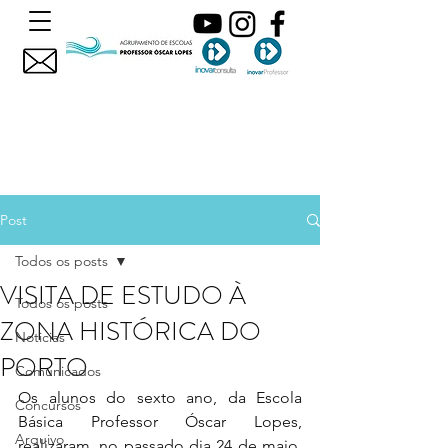
Post
Todos os posts
VISITA DE ESTUDO À
Todos os posts
ZONA HISTÓRICA DO
Noticias
PORTO
Comunicados
Os alunos do sexto ano, da Escola 
Concursos
Básica Professor Óscar Lopes, 
Arquivo
realizaram, no passado dia 24 de maio, 