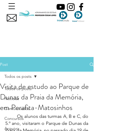
Post
Todos os posts
Visita de estudo ao Parque de
Todos os posts
Dunas da Praia da Memória,
Noticias
em Perafita-Matosinhos
Comunicados
	Os alunos das turmas A, B e C, do 
Concursos
5.º ano, visitaram o Parque de Dunas da 
Arquivo
Praia da Memória, no passado dia 19 de 