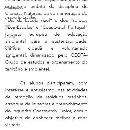
maio, no âmbito da disciplina de 
Avaliações
Ciências Naturais, da comemoração do 
Desporto Escolar
“Dia da Escola Azul” e dos Projetos 
Clubes
“Eco-Escolas” e “Coastwatch Portugal” 
(projeto europeu de educação 
ebem
ambiental para a sustentabilidade, 
ebpol
ciência cidadã e voluntariado 
ambiental, dinamizado pelo GEOTA-
ubuntu
Grupo de estudos e ordenamento do 
território e ambiente). 
	Os alunos participaram, com 
interesse e entusiasmo, nas atividades 
de remoção de resíduos marinhos, 
arranque de invasoras e preenchimento 
do inquérito Coastwatch Júnior, com o 
objetivo de conhecer melhor a zona 
visitada. 