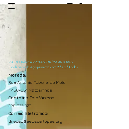
ESCOLA BÁSICA PROFESSOR ÓSCAR LOPES
Escola Sede do Agrupamento com 2.º e 3.º Ciclos
Morada
:
Rua António Teixeira de Melo
4450-051
Matosinhos
Contatos Telefónicos:
229 377 073
Correio Eletrónico:
direcao@aeoscarlopes.org