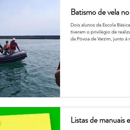
Batismo de vela no
Dois alunos da Escola Básic
tiveram o privilégio de real
da Póvoa de Varzim, junto à 
2026, no âmbito do Desporto 
proporcionou aos alunos n
lúdica, mas também aprendi
alunos estiveram sempre ate
transmitidas pelos instrutor
acompanhou durante toda a 
decorreu com cond
Listas de manuais