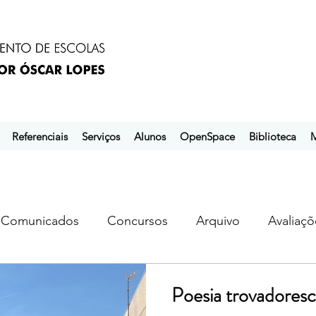
Referenciais
Serviços
Alunos
OpenSpace
Biblioteca
M
Comunicados
Concursos
Arquivo
Avaliaçõ
s
ebem
ebpol
ubuntu
Poesia trovadoresc