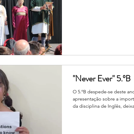
numa autêntica vila medieval
celebrar o encerramento do 
promover a aprendizagem da 
e, ao mesmo tempo, fortalece
comunidade educativa. A Fe
presença do Vereador da Ed
"Never Ever" 5.ºB
O 5.ºB despede-se deste an
apresentação sobre a import
da disciplina de Inglês, de
educativa a seguinte mensag
or time break a true friendsh
forever".