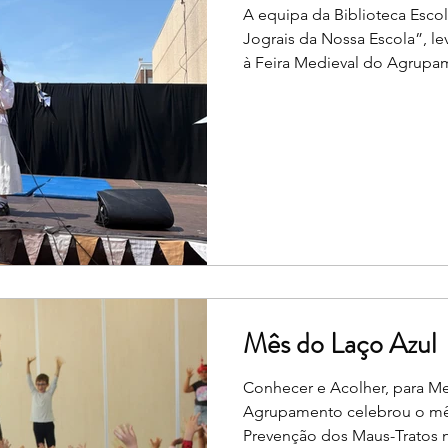
A equipa da Biblioteca Escol
Jograis da Nossa Escola”, l
à Feira Medieval do Agrupamento. Ao longo da iniciativa,
alunos dos 2.º e 3.º ciclos 
e cantigas de amor, selecion
dos Trovadores Galego-Portu
Através da declamação, os n
presentearam o público c
musicalidade, beleza, expre
Mês do Laço Azul
Conhecer e Acolher, para M
Agrupamento celebrou o mê
Prevenção dos Maus-Tratos 