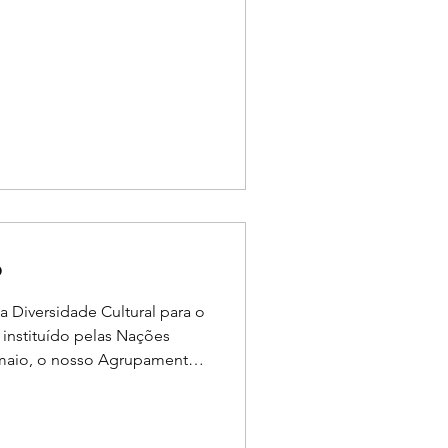
tivo, sob o mote "Conhecer e
er", associámos o
orme riqueza da
eriza e dá cor à nossa
todas as crianças e jovens
e reconhecida e os seus
ardad
o
 Diversidade Cultural para o
instituído pelas Nações
 maio, o nosso Agrupamento
ecial. A Equipa Técnica
ultural de Sabores, que
he escolar numa verdadeira