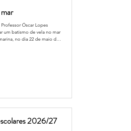
 mar
a Professor Óscar Lopes
izar um batismo de vela no mar
marina, no dia 22 de maio de
Escolar. Esta atividade
ão só uma componente
zagens importantes. Os
ntos às orientações
es e pelo professor que os
experiência. A tarde
 escolares 2026/27