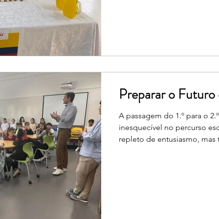
viagem gastronómica pelo mu
nossos alunos e as suas famí
partilhar a sua cultura atrav
Preparar o Futuro
A passagem do 1.º para o 2.
inesquecível no percurso es
repleto de entusiasmo, mas
naturais incertezas. Ciente d
Equipa Técnica do nosso A
Transições, uma iniciativa 
para os alunos finalistas do 
ativamente os professores ti
Encarregados de Educação.