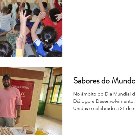
muito especial. Este ano le
acolher, para melhor proteg
emblemático Laço Azul à en
multiculturalidade que caract
comunidade escolar. Afinal, 
merecem ver a sua identidad
direitos plenamente salvagu
Sabores do Mund
No âmbito do Dia Mundial da
Diálogo e Desenvolvimento, 
Unidas e celebrado a 21 de
viveu um momento muito esp
promoveu um Convívio Interc
transformou o habitual lanc