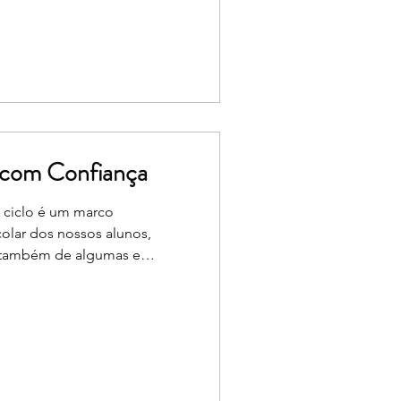
ndo. Nesta iniciativa, os
lias aceitaram o desafio de
és da gastronomia. O result
 com Confiança
º ciclo é um marco
colar dos nossos alunos,
 também de algumas e
a importância desta etapa, a
grupamento dinamizou a Ação
de proximidade desenhada
4.º ano, envolvendo
tulares de turma e os
 Numa perspetiva de