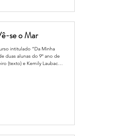
di
Vê-se o Mar
rso intitulado “Da Minha
de duas alunas do 9º ano de
iro (texto) e Kemily Lauback
acional desafiou alunos entre
 Azuis a inspirarem-se na
o Ferreira para
trações que celebrassem o
identidade e como elemento
uras. As duas alunas