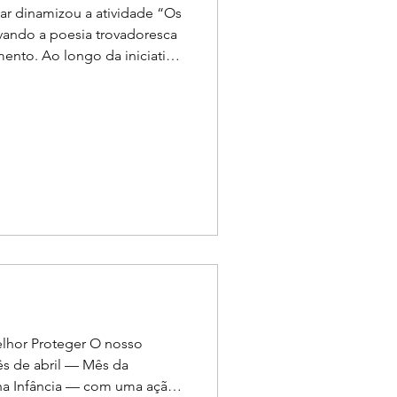
ar dinamizou a atividade “Os
evando a poesia trovadoresca
deram voz a cantigas de amigo
adas a partir da obra Cantares
gueses, de Natália Correia.
ossos jovens jograis
om momentos de
ssividade e boa dispos
elhor Proteger O nosso
s de abril — Mês da
na Infância — com uma ação