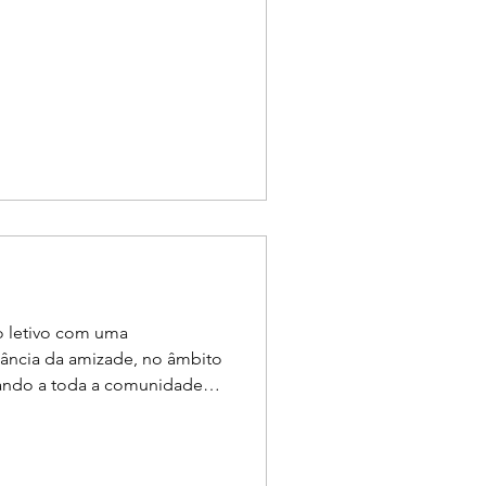
, no dia 12 de junho, para
ano letivo, com o objetivo de
História, de forma divertida,
r os laços entre toda a
ira Medieval contou com a
ucação, Nuno Matos, que
o letivo com uma
ância da amizade, no âmbito
ixando a toda a comunidade
em "Never ever let distance
ip, because true friends stay