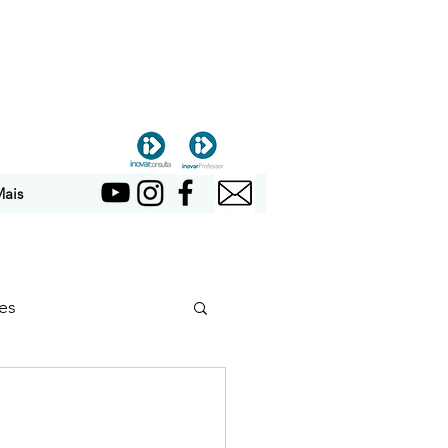
ais
es