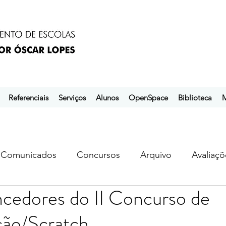
Referenciais
Serviços
Alunos
OpenSpace
Biblioteca
M
Comunicados
Concursos
Arquivo
Avaliaçõ
ncedores do II Concurso de
s
ebem
ebpol
ubuntu
ão/Scratch