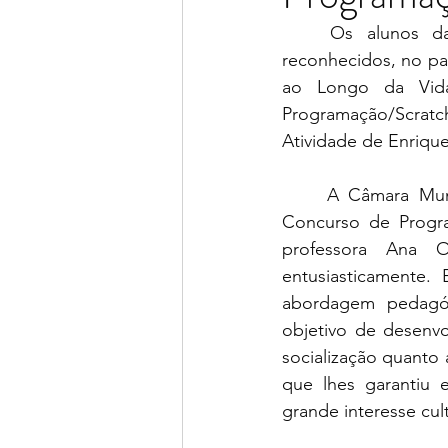
	Os alunos das turmas do 4.º ano, da Escola Básica Estádio do Mar, foram 
reconhecidos, no pa
ao Longo da Vida
Programação/Scratc
Atividade de Enrique
	A Câmara Municipal de Matosinhos, pelo segundo ano consecutivo, organizou o 
Concurso de Progra
professora Ana Ol
entusiasticamente.
abordagem pedagóg
objetivo de desenvo
socialização quanto 
que lhes garantiu
grande interesse cult