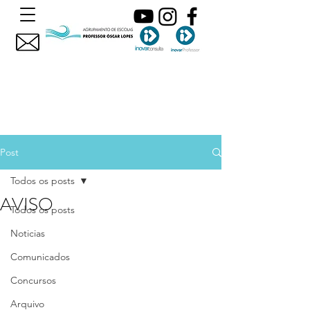
Post
Todos os posts
AVISO
Todos os posts
Noticias
Comunicados
Concursos
Arquivo