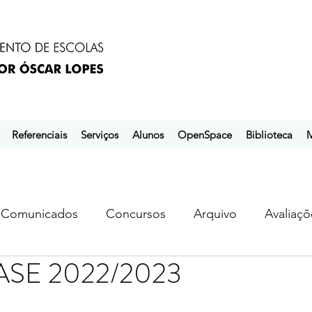
Referenciais
Serviços
Alunos
OpenSpace
Biblioteca
M
Comunicados
Concursos
Arquivo
Avaliaçõ
ASE 2022/2023
s
ebem
ebpol
ubuntu