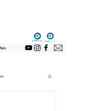
ais
es