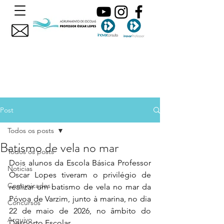
Post
Todos os posts
Batismo de vela no mar
Todos os posts
Dois alunos da Escola Básica Professor 
Noticias
Óscar Lopes tiveram o privilégio de 
Comunicados
realizar um batismo de vela no mar da 
Póvoa de Varzim, junto à marina, no dia 
Concursos
22 de maio de 2026, no âmbito do 
Arquivo
Desporto Escolar.