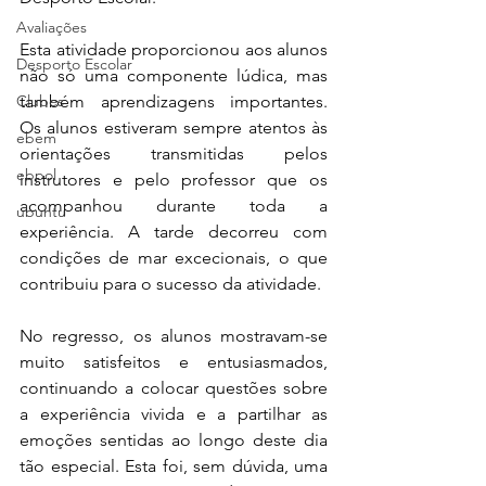
Avaliações
Esta atividade proporcionou aos alunos 
Desporto Escolar
não só uma componente lúdica, mas 
Clubes
também aprendizagens importantes. 
Os alunos estiveram sempre atentos às 
ebem
orientações transmitidas pelos 
ebpol
instrutores e pelo professor que os 
acompanhou durante toda a 
ubuntu
experiência. A tarde decorreu com 
condições de mar excecionais, o que 
contribuiu para o sucesso da atividade. 
No regresso, os alunos mostravam-se 
muito satisfeitos e entusiasmados, 
continuando a colocar questões sobre 
a experiência vivida e a partilhar as 
emoções sentidas ao longo deste dia 
tão especial. Esta foi, sem dúvida, uma 