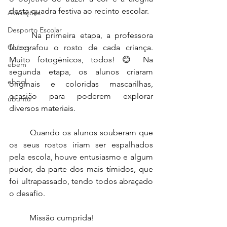
desta quadra festiva ao recinto escolar.
Avaliações
Desporto Escolar
	Na primeira etapa, a professora 
Clubes
fotografou o rosto de cada criança. 
Muito fotogénicos, todos! 😊 Na 
ebem
segunda etapa, os alunos criaram 
ebpol
originais e coloridas mascarilhas, 
ocasião para poderem explorar 
ubuntu
diversos materiais.  
	Quando os alunos souberam que 
os seus rostos iriam ser espalhados 
pela escola, houve entusiasmo e algum 
pudor, da parte dos mais tímidos, que 
foi ultrapassado, tendo todos abraçado 
o desafio.
	Missão cumprida!