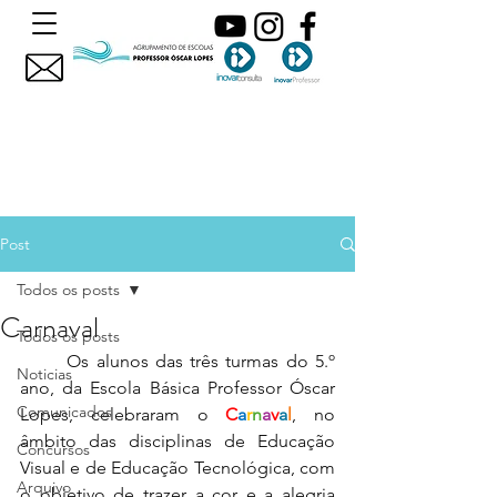
Post
Todos os posts
Carnaval
Todos os posts
	Os alunos das três turmas do 5.º 
Noticias
ano, da Escola Básica Professor Óscar 
Comunicados
Lopes, celebraram o 
C
a
r
n
a
v
a
l
, no 
âmbito das disciplinas de Educação 
Concursos
Visual e de Educação Tecnológica, com 
Arquivo
o objetivo de trazer a cor e a alegria 