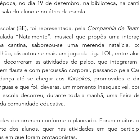
 época, no dia 19 de dezembro, na biblioteca, na canti
sala do aluno e no átrio da escola.
Escolar (BE), foi representada, pela 
Companhia de Teatro
tulada “Natalmente”, musical que propôs uma interaçã
na cantina, saboreou-se uma merenda natalícia, co
vilhão, disputou-se mais um jogo da Liga LOL, entre aluno
, decorreram as atividades de palco, que integraram
em flauta e com percussão corporal, passando pela Cant
ança até se chegar aos 
Karaokes,
 promovidos e din
guas e que foi, deveras, um momento inesquecível, com 
da escola decorreu, durante toda a manhã, uma Feira de
 da comunidade educativa.
rte dos alunos, quer nas atividades em que partici
as em que foram protagonistas.