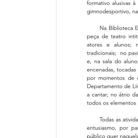
formativo alusivas à
gimnodesportivo, na 
	Na Biblioteca 
peça de teatro inti
atores e alunos; 
tradicionais;  no pa
e, na sala do aluno
encenadas, tocadas 
por momentos de d
Departamento de Lín
a cantar; no átrio 
todos os elementos
	Todas as atividades decorreram conforme o planeado. Foram muitos os momentos de 
entusiasmo, por pa
público quer naquel