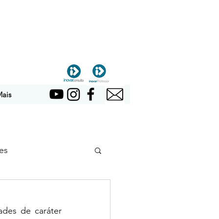
ais
es