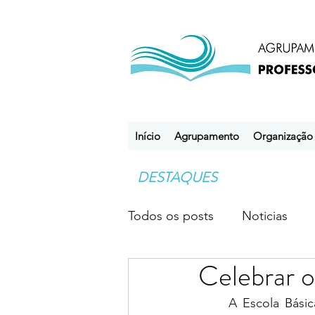
Início
Agrupamento
Organização
DESTAQUES
Todos os posts
Noticias
Celebrar o
Desporto Escolar
Clube
	A Escola Básica Professor Óscar Lopes celebrou o Natal com atividades de caráter 