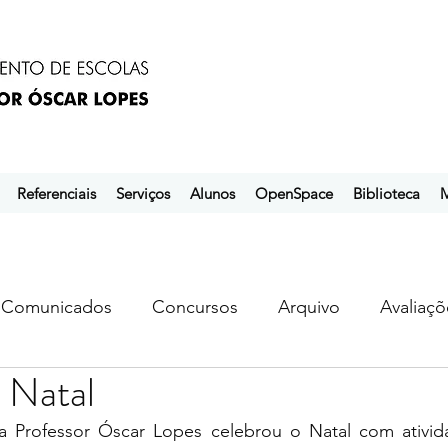
Referenciais
Serviços
Alunos
OpenSpace
Biblioteca
M
Comunicados
Concursos
Arquivo
Avaliaçõ
 Natal
s
ebem
ebpol
ubuntu