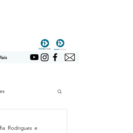
ais
es