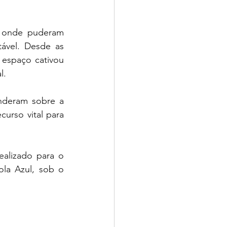
ável. Desde as 
espaço cativou 
l.
urso vital para 
la Azul, sob o 