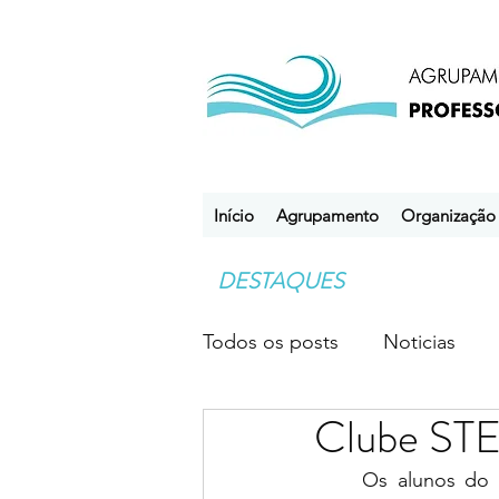
Início
Agrupamento
Organização
DESTAQUES
Todos os posts
Noticias
Clube STE
Desporto Escolar
Clube
	Os alunos do clube STEAM, acompanhados pelas professoras C.Sofia Rodrigues e 