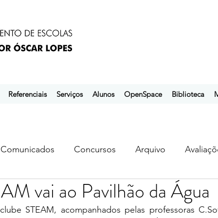
Referenciais
Serviços
Alunos
OpenSpace
Biblioteca
M
Comunicados
Concursos
Arquivo
Avaliaçõ
AM vai ao Pavilhão da Água
s
ebem
ebpol
ubuntu