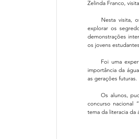
Zelinda Franco, visi
	Nesta visita, os alunos foram imersos numa experiência fascinante, onde puderam 
explorar os segredo
demonstrações inter
os jovens estudantes
	Foi uma experiência enriquecedora, através da qual os alunos aprenderam sobre a 
importância da água 
as gerações futuras.
	Os alunos, puderam ainda ver expostas as  ilustrações que tinham realizado para o 
concurso nacional 
tema da literacia d