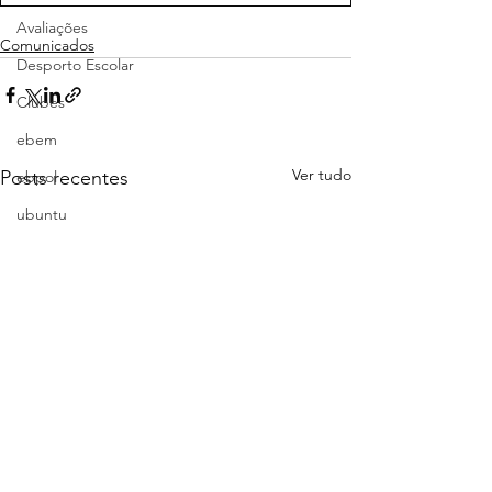
Avaliações
Comunicados
Desporto Escolar
Clubes
ebem
Ver tudo
Posts recentes
ebpol
ubuntu