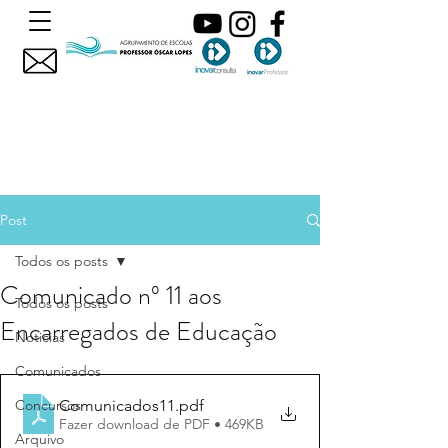
Post
Todos os posts
Comunicado nº 11 aos
Todos os posts
Encarregados de Educação
Noticias
Comunicados
Comunicados11
.pdf
Concursos
Fazer download de PDF • 469KB
Arquivo