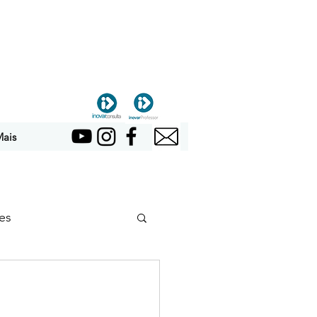
ais
es