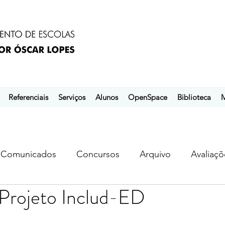
Referenciais
Serviços
Alunos
OpenSpace
Biblioteca
M
Comunicados
Concursos
Arquivo
Avaliaçõ
 Projeto Includ-ED
s
ebem
ebpol
ubuntu