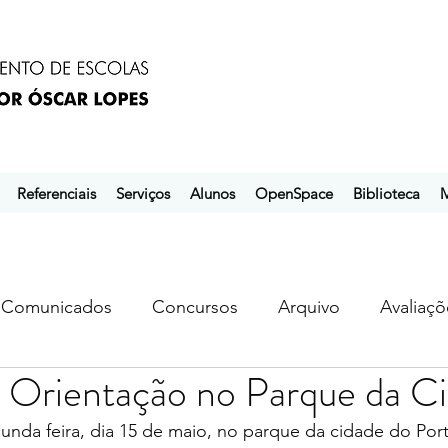
Referenciais
Serviços
Alunos
OpenSpace
Biblioteca
M
Comunicados
Concursos
Arquivo
Avaliaçõ
e Orientação no Parque da C
s
ebem
ebpol
ubuntu