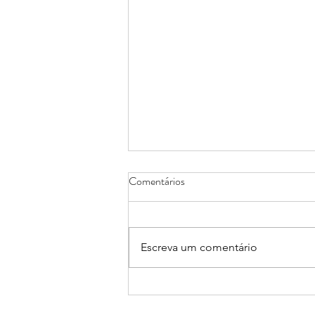
Comentários
Escreva um comentário
EBPOL encerrada de 10/8 a 14/8