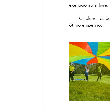
exercício ao ar livre.
	Os alunos estão de parabéns, pois revelaram  um comportamento exemplar  e um 
ótimo empenho.