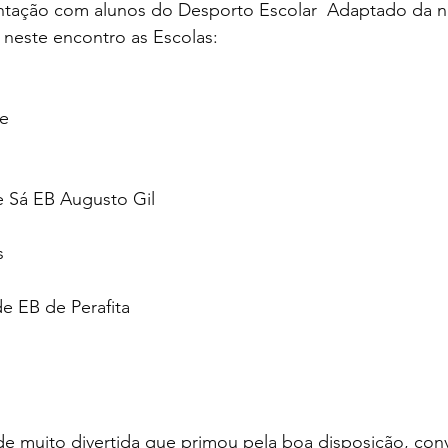
ntação com alunos do Desporto Escolar  Adaptado da no
 neste encontro as Escolas:
e 
 
 Sá EB Augusto Gil
s 
e EB de Perafita