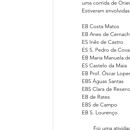
uma corrida de Orie
Estiveram envolvidas
EB Costa Matos
EB Anes de Cernach
ES Inês de Castro
ES S. Pedro da Cova
EB Maria Manuela de
ES Castelo da Maia
EB Prof. Óscar Lope
EBS Águas Santas
EBS Clara de Resend
EB de Rates
EBS de Campo
EB S. Lourenço
	Foi uma atividade muito divertida que primou pela boa disposição, convívio e 