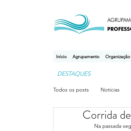
Início
Agrupamento
Organização
DESTAQUES
Todos os posts
Noticias
Corrida d
Desporto Escolar
Clube
	Na passada segunda feira, dia 15 de maio, no parque da cidade do Porto, realizou-se 