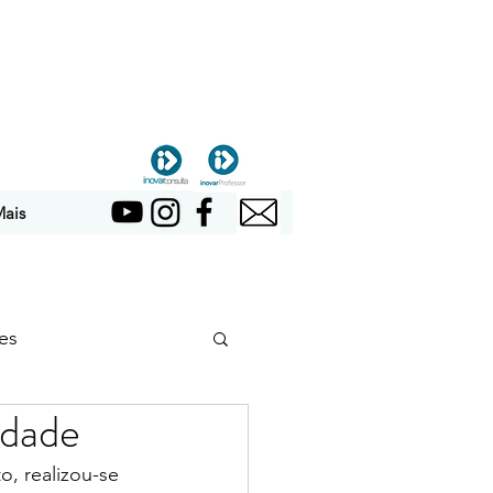
ais
es
idade