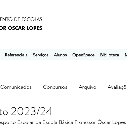
Referenciais
Serviços
Alunos
OpenSpace
Biblioteca
M
Comunicados
Concursos
Arquivo
Avaliaçõ
to 2023/24
s
ebem
ebpol
ubuntu