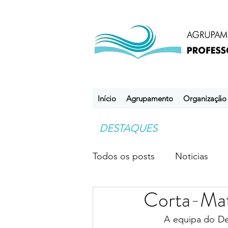
Início
Agrupamento
Organização
DESTAQUES
Todos os posts
Noticias
Corta-Ma
Desporto Escolar
Clube
	A equipa do Desporto Escolar da Escola Básica Professor Óscar Lopes promoveu mais 