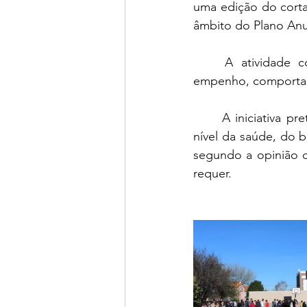
uma edição do corta
âmbito do Plano Anu
	A atividade contou com a participação de 115 alunos que mostraram bastante 
empenho, comportame
	A iniciativa pretendeu sensibilizar os alunos para os benefícios de uma vida ativa, ao 
nível da saúde, do 
segundo a opinião d
requer.