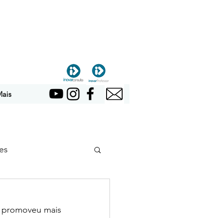
ais
es