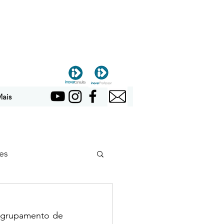
ais
es
Agrupamento de 