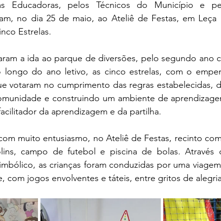
s Educadoras, pelos Técnicos do Município e pelo
am, no dia 25 de maio, ao Ateliê de Festas, em Leça d
nco Estrelas.
taram a ida ao parque de diversões, pelo segundo ano c
 longo do ano letivo, as cinco estrelas, com o empenh
ue votaram no cumprimento das regras estabelecidas,
omunidade e construindo um ambiente de aprendizagem
facilitador da aprendizagem e da partilha.
om muito entusiasmo, no Ateliê de Festas, recinto com 
polins, campo de futebol e piscina de bolas. Através d
imbólico, as crianças foram conduzidas por uma viagem 
de, com jogos envolventes e táteis, entre gritos de alegria