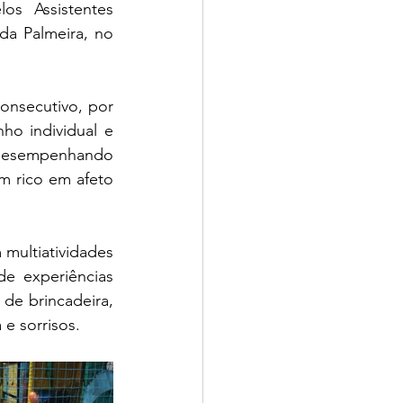
s Assistentes 
a Palmeira, no 
onsecutivo, por 
o individual e 
 desempenhando 
 rico em afeto 
multiatividades 
e experiências 
de brincadeira, 
 e sorrisos.