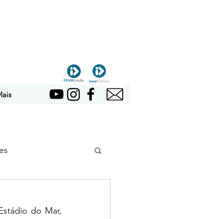
ais
es
stádio do Mar, 