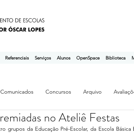
Referenciais
Serviços
Alunos
OpenSpace
Biblioteca
M
Comunicados
Concursos
Arquivo
Avaliaçõ
remiadas no Ateliê Festas
s
ebem
ebpol
ubuntu
tro grupos da Educação Pré-Escolar, da Escola Básica E