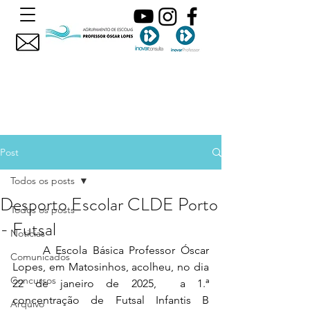
Post
Todos os posts
Desporto Escolar CLDE Porto
Todos os posts
- Futsal
Noticias
	A Escola Básica Professor Óscar 
Comunicados
Lopes, em Matosinhos, acolheu
,
 no dia 
Concursos
22 de janeiro de 2025
, 
 a 1
.
ª 
concentração de Futsal Infantis B 
Arquivo