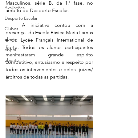
Masculinos, série B, da 1
.
ª 
f
ase
,
 no 
Avaliações
âmbito do Desporto Escolar.
Desporto Escolar
	A iniciativa contou com a 
Clubes
presença 
da
 Escola Básica 
Maria
 Lamas 
ebem
e 
d
o Lycée Français International de 
Porto. Todos os alunos 
participantes
ebpol
manifestaram
 grande espírito 
ubuntu
competitivo, entusiasmo e respeito por 
todos os intervenientes
 e pelos 
 juízes/
árbitros de todas as partidas.