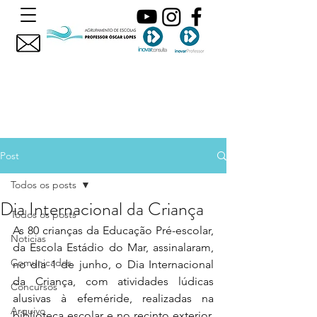
Post
Todos os posts
Dia Internacional da Criança
Todos os posts
As 80 crianças da Educação Pré-escolar, 
Noticias
da Escola Estádio do Mar, assinalaram, 
Comunicados
no dia 1 de junho, o Dia Internacional 
da Criança, com atividades lúdicas 
Concursos
alusivas à efeméride, realizadas na 
Arquivo
biblioteca escolar e no recinto exterior, 