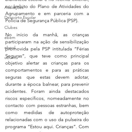
no âmbito do Plano de Atividades do 
Avaliações
Agrupamento e em parceria com a 
Desporto Escolar
Polícia de Segurança Pública (PSP).
Clubes
No início da manhã, as crianças 
ebem
participaram na ação de sensibilização 
ebpol
promovida pela PSP intitulada “Férias 
Seguras”, que teve como principal 
ubuntu
objetivo alertar as crianças para os 
comportamentos e para as práticas 
seguras que estas devem adotar, 
durante a época balnear, para prevenir 
acidentes. Foram ainda destacados 
riscos específicos, nomeadamente no 
contacto com pessoas estranhas, 
bem 
como medidas de autoproteção 
relacionadas com o uso da pulseira do 
programa “Estou aqui. Crianças”. Com 