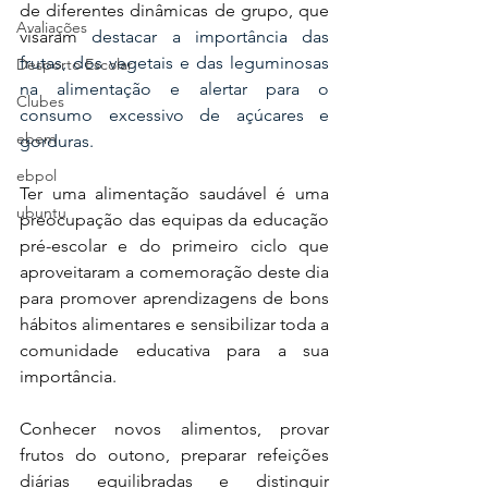
de diferentes dinâmicas de grupo, que 
Avaliações
visaram 
destacar a importância das 
frutas, dos vegetais e das leguminosas 
Desporto Escolar
na alimentação e alertar para o 
Clubes
consumo excessivo de açúcares e 
ebem
gorduras.
ebpol
Ter uma alimentação saudável é uma 
ubuntu
preocupação das equipas da educação 
pré-escolar e do primeiro ciclo que 
aproveitaram a comemoração deste dia 
para promover aprendizagens de bons 
hábitos alimentares e sensibilizar toda a 
comunidade educativa para a sua 
importância.
Conhecer novos alimentos, provar 
frutos do outono, preparar refeições 
diárias equilibradas e distinguir 