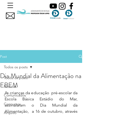
Post
Todos os posts
Dia Mundial da Alimentação na
Todos os posts
EBEM
Noticias
As crianças da educação  pré-escolar da 
Comunicados
Escola Básica Estádio do Mar, 
Concursos
assinalaram o Dia Mundial da 
Alimentação,  a 16 de outubro, através 
Arquivo