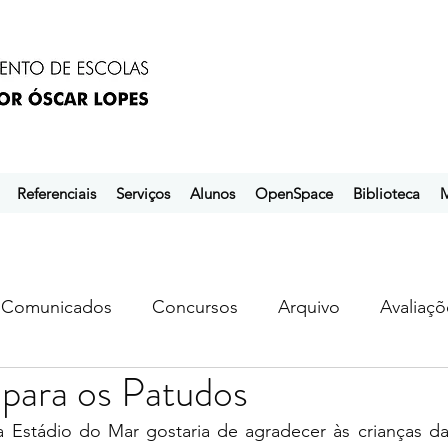
Referenciais
Serviços
Alunos
OpenSpace
Biblioteca
M
Comunicados
Concursos
Arquivo
Avaliaçõ
para os Patudos
s
ebem
ebpol
ubuntu
a Estádio do Mar gostaria de agradecer às crianças d