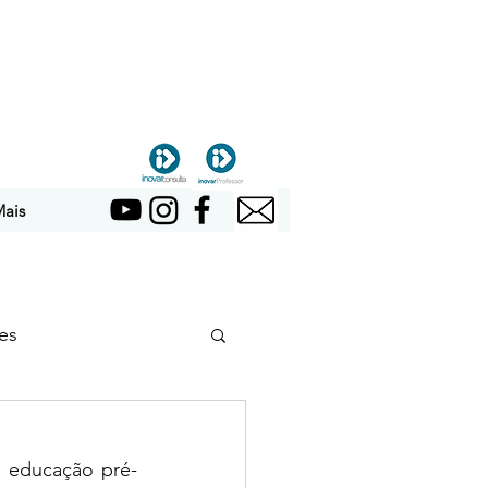
ais
es
a educação pré-