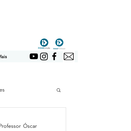
ais
es
ofessor Óscar 