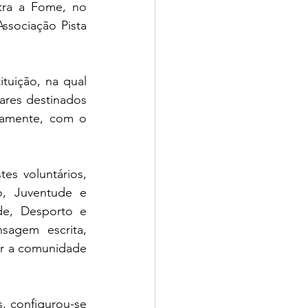
tra a Fome, 
no 
ssociação Pista 
uição, na qual 
res destinados 
ivamente, com o 
s voluntários, 
, Juventude e 
de, Desporto e 
agem escrita, 
ar a comunidade 
 configurou-se 