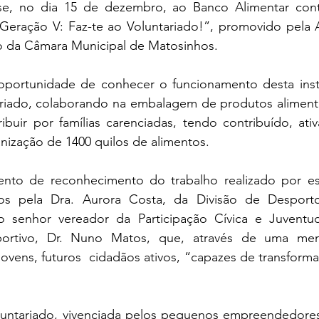
se, no dia 15 de dezembro, ao Banco Alimentar con
Geração V: Faz-te ao Voluntariado!”, promovido pela A
o da Câmara Municipal de Matosinhos.
oportunidade de conhecer o funcionamento desta instit
ariado, colaborando na embalagem de produtos alimenta
ribuir por famílias carenciadas, tendo contribuído, at
ização de 1400 quilos de alimentos.
to de reconhecimento do trabalho realizado por este
dos pela Dra. Aurora Costa, da Divisão de Desporto
lo senhor vereador da Participação Cívica e Juventu
portivo, Dr. Nuno Matos, que, através de uma mens
ovens, futuros  cidadãos ativos, “capazes de transform
luntariado, vivenciada pelos pequenos empreendedores,