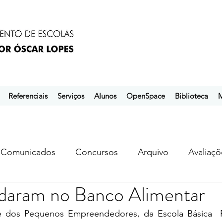
Referenciais
Serviços
Alunos
OpenSpace
Biblioteca
M
Comunicados
Concursos
Arquivo
Avaliaçõ
udaram no Banco Alimentar
s
ebem
ebpol
ubuntu
 dos Pequenos Empreendedores, da Escola Básica  Pr