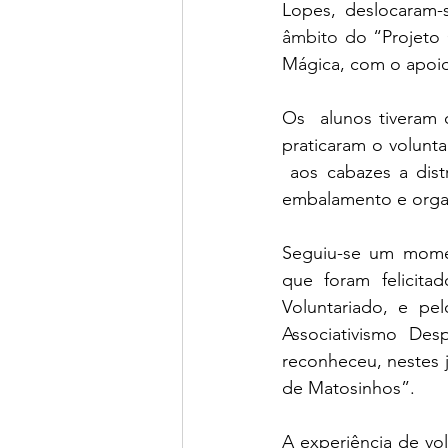
Lopes, deslocaram-
âmbito d
o “Projeto 
Mágica, com o apoi
Os  alunos tiveram 
praticaram o volunt
 aos cabazes a dist
embalamento e organ
Seguiu-se um momen
que foram felicita
Voluntariado, e pe
Associativismo Des
reconheceu, nestes j
de Matosinhos”.
A experiência de vo