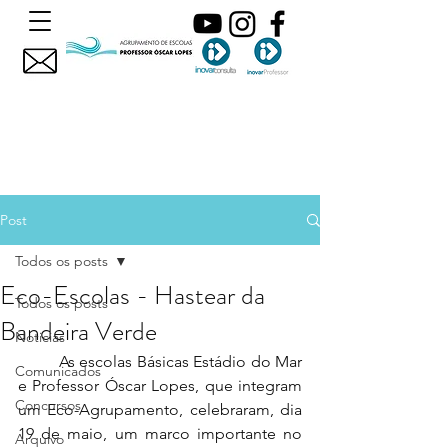
Post
Todos os posts
Eco-Escolas - Hastear da
Todos os posts
Bandeira Verde
Noticias
	As escolas Básicas Estádio do Mar 
Comunicados
e Professor Óscar Lopes, que integram 
Concursos
um Eco-Agrupamento, celebraram, dia 
19 de maio, um marco importante no 
Arquivo