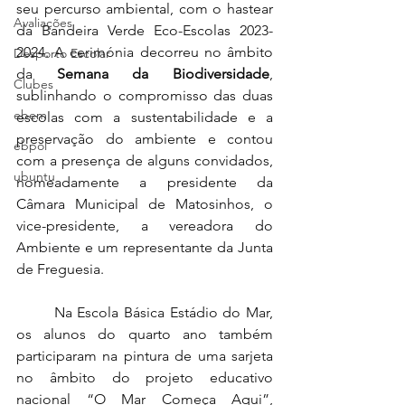
seu percurso ambiental, com o hastear 
Avaliações
da Bandeira Verde Eco-Escolas 2023-
2024. A cerimónia decorreu no âmbito 
Desporto Escolar
da 
Semana da Biodiversidade
, 
Clubes
sublinhando o compromisso das duas 
ebem
escolas com a sustentabilidade e a 
preservação do ambiente e 
contou 
ebpol
com a presença de alguns convidados, 
ubuntu
nomeadamente 
a presidente da 
Câmara Municipal de Matosinhos, o 
vice-presidente, a vereadora do 
Ambiente e 
um representante da Junta 
de Freguesia.
	Na Escola Básica Estádio do Mar, 
os alunos do quarto ano também 
participaram na pintura de uma sarjeta 
no âmbito do projeto educativo 
nacional “O Mar Começa Aqui”, 