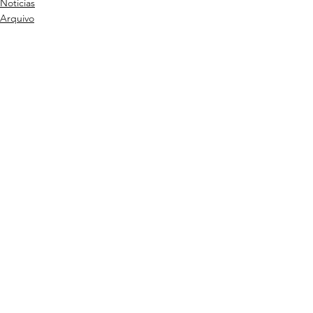
Noticias
Arquivo
ebem
Ver tudo
Posts recentes