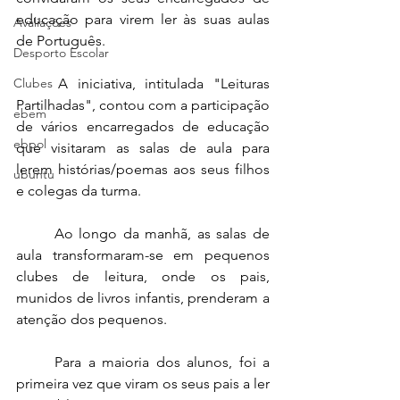
educação para virem ler às suas aulas 
Avaliações
de Português.
Desporto Escolar
Clubes
	A iniciativa, intitulada "Leituras 
Partilhadas", contou com a participação 
ebem
de vários encarregados de educação 
ebpol
que visitaram as salas de aula para 
lerem histórias/poemas aos seus filhos 
ubuntu
e colegas da turma.
	Ao longo da manhã, as salas de 
aula transformaram-se em pequenos 
clubes de leitura, onde os pais, 
munidos de livros infantis, prenderam a 
atenção dos pequenos.
	Para a maioria dos alunos, foi a 
primeira vez que viram os seus pais a ler 