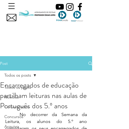
Post
Todos os posts
Encarregados de educação
Todos os posts
partilham leituras nas aulas de
Noticias
Português dos 5.º anos
Comunicados
	No decorrer da Semana da 
Concursos
Leitura, os alunos do 5.º ano 
Arquivo
convidaram os seus encarregados de 