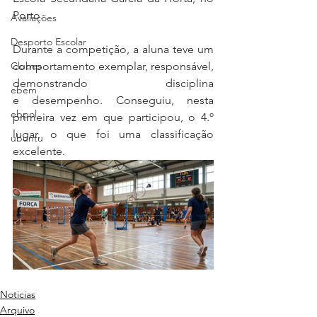
Porto.
Avaliações
Desporto Escolar
Durante a competição, a aluna teve um 
Clubes
comportamento exemplar, responsável, 
demonstrando disciplina 
ebem
e
desempenho. Conseguiu, nesta 
ebpol
primeira vez em que participou, o 4.º 
lugar, o que foi uma classificação 
ubuntu
excelente.
Noticias
Arquivo