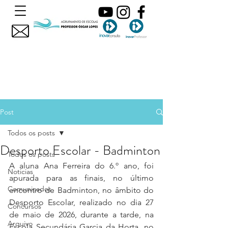
Post
Todos os posts
Desporto Escolar - Badminton
Todos os posts
A aluna Ana Ferreira do 6.º ano, foi 
Noticias
apurada para as finais, no último 
Comunicados
encontro de Badminton, no âmbito do 
Desporto Escolar, realizado no dia 27 
Concursos
de maio de 2026, durante a tarde, na 
Arquivo
Escola Secundária Garcia da Horta, no 