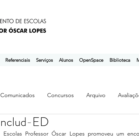
Referenciais
Serviços
Alunos
OpenSpace
Biblioteca
M
Comunicados
Concursos
Arquivo
Avaliaçõ
Includ-ED
s
ebem
ebpol
ubuntu
Escolas Professor Óscar Lopes promoveu um encont