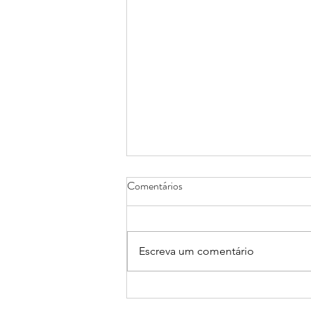
Comentários
Escreva um comentário
EBPOL encerrada de 10/8 a 14/8