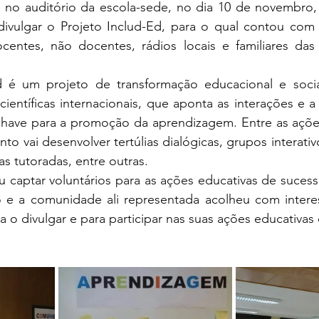
 no auditório da escola-sede, no dia 10 de novembro, p
ivulgar o Projeto Includ-Ed, para o qual contou com 
ocentes, não docentes, rádios locais e familiares das 
d é um projeto de transformação educacional e soci
científicas internacionais, que aponta as interações e a
ave para a promoção da aprendizagem. Entre as ações
o vai desenvolver tertúlias dialógicas, grupos interativ
cas tutoradas, entre outras. 
eu captar voluntários para as ações educativas de sucess
o e a comunidade ali representada acolheu com interes
ra o divulgar e para participar nas suas ações educativas