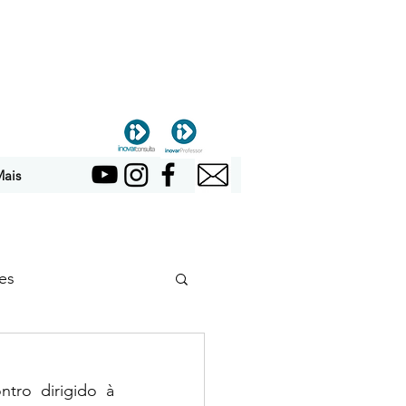
ais
es
ro dirigido à 