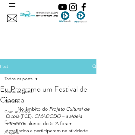
Post
Todos os posts
Eu Programo um Festival de
Todos os posts
Cinema
Noticias
	No âmbito do 
Projeto Cultural de 
Comunicados
Escola 
(PCE): 
OMADODO – a aldeia 
Concursos
inteira,
 os alunos do 5.ºA foram 
desafiados a participarem na atividade 
Arquivo