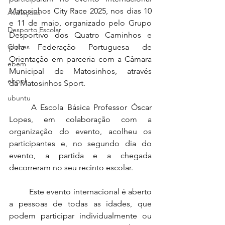
Matosinhos City Race 2025, nos dias 10 
Avaliações
e 11 de maio, organizado pelo Grupo 
Desporto Escolar
Desportivo dos Quatro Caminhos e 
Clubes
pela Federação Portuguesa de 
Orientação em parceria com a Câmara 
ebem
Municipal de Matosinhos, através 
ebpol
da Matosinhos Sport.
ubuntu
	A Escola Básica Professor Óscar 
Lopes, em colaboração com a 
organização do evento, acolheu os 
participantes e, no segundo dia do 
evento, a partida e a chegada 
decorreram no seu recinto escolar.
	Este evento internacional é aberto 
a pessoas de todas as idades, que 
podem participar individualmente ou 