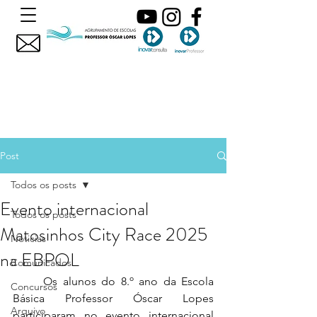
Post
Todos os posts
Evento internacional
Todos os posts
Matosinhos City Race 2025
Noticias
na EBPOL
Comunicados
	Os alunos do 8.º ano da Escola 
Concursos
Básica Professor Óscar Lopes 
Arquivo
participaram no evento internacional 