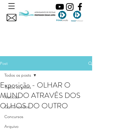
Post
Todos os posts
Exposição - OLHAR O
Todos os posts
MUNDO ATRAVÉS DOS
Noticias
OLHOS DO OUTRO
Comunicados
Concursos
Arquivo