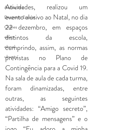
Atividades, realizou um 
Avaliações
evento alusivo ao Natal, no dia 
Desporto Escolar
22 dezembro, em espaços 
Clubes
distintos da escola,
ebem
cumprindo, assim, as normas 
ebpol
previstas no Plano de 
ubuntu
Contingência para a Covid 19. 
Na sala de aula de cada turma, 
foram dinamizadas, entre 
outras, as seguintes 
atividades: “Amigo secreto”, 
“Partilha de mensagens” e o 
jogo “Eu adoro a minha 