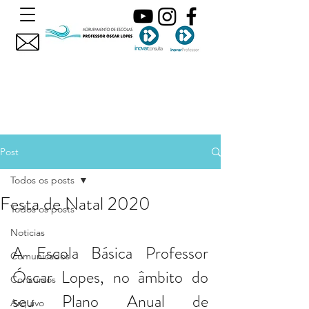
Post
Todos os posts
Festa de Natal 2020
Todos os posts
Noticias
A Escola Básica Professor 
Comunicados
Óscar Lopes, no âmbito do 
Concursos
seu Plano Anual de 
Arquivo