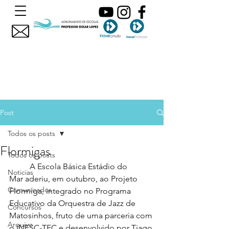
Post
Todos os posts
Flormigas
Todos os posts
	A Escola Básica Estádio do 
Noticias
Mar
aderiu, em outubro, ao
Projeto 
Comunicados
Flormiga, integrado no Programa 
Educativo da Orquestra de Jazz de 
Concursos
Matosinhos, fruto de uma parceria com 
Arquivo
o INESC-TEC e desenvolvido por Tiago 