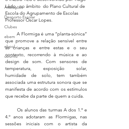
Lêdo,  no âmbito  do Plano Cultural de 
Avaliações
Escola do Agrupamento de Escolas 
Desporto Escolar
Professor Óscar Lopes.
Clubes
	A Flormiga é uma “planta-sónica” 
ebem
que promove a relação sensível entre 
ebpol
as crianças e entre estas e o seu 
contexto, recorrendo à música e ao 
ubuntu
design de som. Com sensores de 
temperatura, exposição solar, 
humidade de solo, tem também 
associada uma estrutura sonora que se 
manifesta de acordo com os estímulos 
que recebe da parte de quem a cuida.
	Os alunos das turmas A dos 1.º e 
4.º anos adotaram as Flormigas, nas 
sessões iniciais com o artista da 