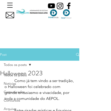
Post
Todos os posts
Halloween 2023
Todos os posts
	Como já tem vindo a ser tradição, 
Noticias
o Halloween foi celebrado com 
Comunicados
grande entusiasmo e vivacidade, por 
toda a comunidade do AEPOL.
Concursos
Arquivo
	Entre risadas místicas e figurinos 