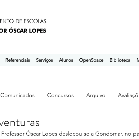
Referenciais
Serviços
Alunos
OpenSpace
Biblioteca
M
Comunicados
Concursos
Arquivo
Avaliaçõ
venturas
s
ebem
ebpol
ubuntu