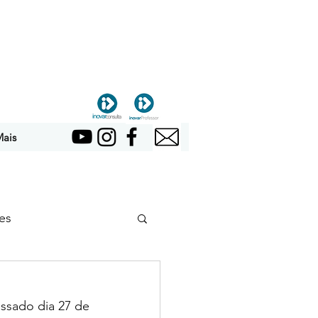
ais
es