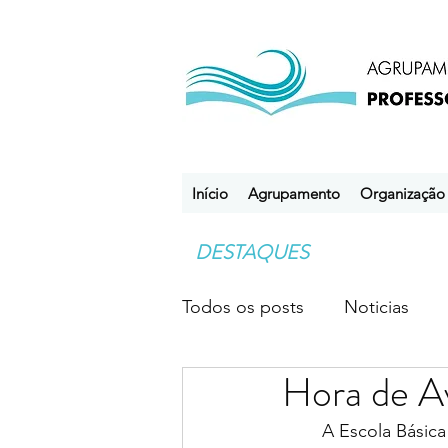
Início
Agrupamento
Organização
DESTAQUES
Todos os posts
Noticias
Hora de A
Desporto Escolar
Clube
	A Escola Básica Professor Óscar Lopes deslocou-se a Gondomar, no passado dia 27 de 