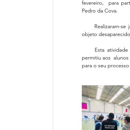
fevereiro, 
 para par
Pedro da Cova.
	Realizaram-se jogos variados como PaintBall Humano, Hóquei em Campo, Jogo do 
objeto desaparecido
	Esta atividade proporcionou aos participantes excelentes momentos de convívio e 
permitiu aos  alunos
para o seu processo 