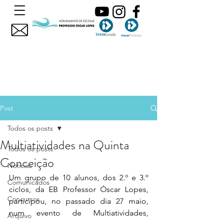
Post
Todos os posts
Multiatividades na Quinta
Todos os posts
Conceição
Noticias
Um grupo de 10 alunos, dos 2.º e 3.º 
Comunicados
ciclos, da EB Professor Óscar Lopes, 
Concursos
participou, no passado dia 27 maio, 
num evento de Multiatividades, 
Arquivo