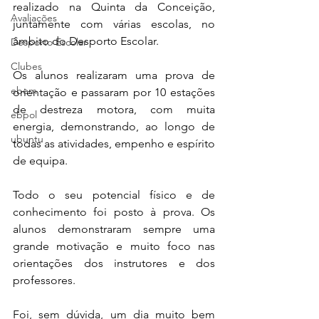
realizado na Quinta da Conceição, 
Avaliações
juntamente com várias escolas, no 
âmbito do Desporto Escolar.
Desporto Escolar
Clubes
Os alunos realizaram uma prova de 
ebem
orientação e passaram por 10 estações 
de destreza motora, com muita 
ebpol
energia, demonstrando, ao longo de 
ubuntu
todas as atividades, empenho e espírito 
de equipa. 
Todo o seu potencial físico e de 
conhecimento foi posto à prova. Os 
alunos demonstraram sempre uma 
grande motivação e muito foco nas 
orientações dos instrutores e dos 
professores.
Foi, sem dúvida, um dia muito bem 