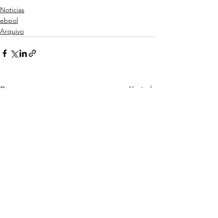
Noticias
ebpol
Arquivo
Ver tudo
Posts recentes