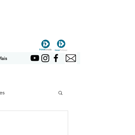
ais
es