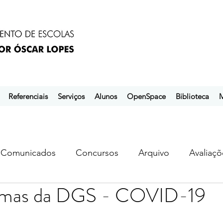
Referenciais
Serviços
Alunos
OpenSpace
Biblioteca
M
Comunicados
Concursos
Arquivo
Avaliaçõ
rmas da DGS - COVID-19
s
ebem
ebpol
ubuntu