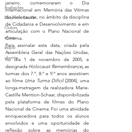
janeiro, comemoraram o Dia 
Avaliações
Internacional em Memória das Vítimas 
do Holocausto, no âmbito da disciplina 
Desporto Escolar
de Cidadania e Desenvolvimento e em 
Clubes
articulação com o Plano Nacional de 
ebem
Cinema. 
Para assinalar esta data, criada pela 
ebpol
Assembleia Geral das Nações Unidas, 
ubuntu
no dia 1 de novembro de 2005, e 
designada 
Holocaust Remembrance
,
 as 
turmas dos 7.º, 8.º e 9.º anos assistiram 
ao filme 
Uma Turma Difícil 
(2004), uma 
longa-metragem da realizadora Marie-
Castille Mention-Schaar, disponibilizada 
pela plataforma de filmes do Plano 
Nacional de Cinema. Foi uma atividade 
enriquecedora para todos os alunos 
envolvidos e uma oportunidade de 
reflexão sobre as memórias do 