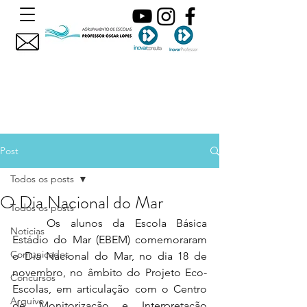
Post
Todos os posts
O Dia Nacional do Mar
Todos os posts
	Os alunos da Escola Básica 
Noticias
Estádio do Mar (EBEM) comemoraram 
Comunicados
o Dia Nacional do Mar, no dia 18 de 
novembro, no âmbito do Projeto Eco-
Concursos
Escolas, em articulação com o Centro 
Arquivo
de Monitorização e Interpretação 