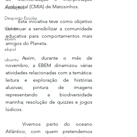
Ambiental (CMIA) de Matosinhos. 
Avaliações
Desporto Escolar
	Esta iniciativa teve como objetivo 
Clubes
continuar a sensibilizar a comunidade 
educativa para 
comportamentos mais 
ebem
amigos do Planeta.     
ebpol
	Assim, durante o mês de 
ubuntu
novembro, a EBEM dinamizou várias 
atividades relacionadas com a temática: 
leitura e exploração de histórias 
alusivas; pintura de imagens 
representando a biodiversidade 
marinha; resolução de quizzes e jogos 
lúdicos. 
	Vivemos perto do oceano 
Atlântico, com quem pretendemos 