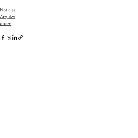
Noticias
Arquivo
ebem
Ver tudo
Posts recentes