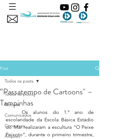
Post
Todos os posts
“Passatempo de Cartoons" –
Todos os posts
Tampinhas
Noticias
	Os alunos do 1.º ano de 
Comunicados
escolaridade da Escola Básica Estádio 
Concursos
do Mar realizaram a escultura “O Peixe 
Peixoto”, durante o primeiro trimestre, 
Arquivo