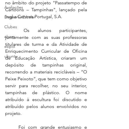
no âmbito do projeto “Passatempo de 
Avaliações
Cartoons – Tampinhas”, lançado pela 
Ingka Centres Portugal, S.A.
Desporto Escolar
Clubes
	Os alunos participantes, 
ebem
juntamente com as suas professoras 
titulares de turma e da Atividade de 
ebpol
Enriquecimento Curricular de Oficina 
ubuntu
de Educação Artística, criaram um 
depósito de tampinhas original, 
recorrendo a materiais recicláveis – “O 
Peixe Peixoto”, que tem como objetivo 
servir para recolher, no seu interior, 
tampinhas de plástico. O nome 
atribuído à escultura foi discutido e 
atribuído pelos alunos envolvidos no 
projeto.
	Foi com grande entusiasmo e 