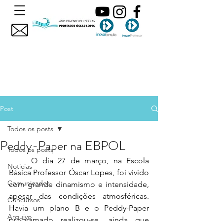
Post
Todos os posts
Peddy-Paper na EBPOL
Todos os posts
	O dia 27 de março, na Escola 
Noticias
Básica Professor Óscar Lopes, foi vivido 
Comunicados
com grande dinamismo e intensidade, 
apesar das condições atmosféricas. 
Concursos
Havia um plano B e o Peddy-Paper 
Arquivo
programado realizou-se, ainda que 