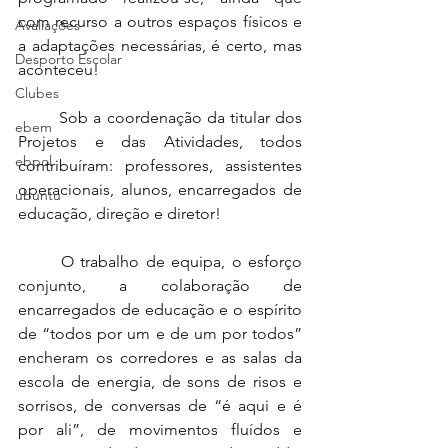
com recurso a outros espaços físicos e 
Avaliações
a adaptações necessárias, é certo, mas 
Desporto Escolar
aconteceu!
Clubes
	Sob a coordenação da titular dos 
ebem
Projetos e das Atividades, todos 
ebpol
contribuíram: professores, assistentes 
operacionais, alunos, encarregados de 
ubuntu
educação, direção e diretor!
	O trabalho de equipa, o esforço 
conjunto, a colaboração de 
encarregados de educação e o espírito 
de “todos por um e de um por todos” 
encheram os corredores e as salas da 
escola de energia, de sons de risos e 
sorrisos, de conversas de “é aqui e é 
por ali”, de movimentos fluídos e 