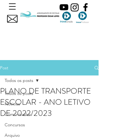
Post
Todos os posts
PLANO DE TRANSPORTE
Todos os posts
ESCOLAR - ANO LETIVO
Noticias
DE 2022/2023
Comunicados
Concursos
Arquivo