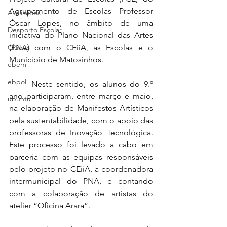
Agrupamento de Escolas Professor 
Avaliações
Óscar Lopes, no âmbito de uma 
Desporto Escolar
iniciativa do Plano Nacional das Artes 
Clubes
(PNA) com o CEiiA, as Escolas e o 
Município de Matosinhos.
ebem
ebpol
	Neste sentido, os alunos do 9.º 
ano participaram, entre março e maio, 
ubuntu
na elaboração de Manifestos Artísticos 
pela sustentabilidade, com o apoio das 
professoras de Inovação Tecnológica. 
Este processo foi levado a cabo em 
parceria com as equipas responsáveis 
pelo projeto no CEiiA, a coordenadora 
intermunicipal do PNA, e contando 
com a colaboração de artistas do 
atelier “Oficina Arara”.