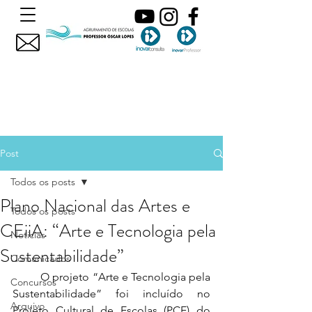
Post
Todos os posts
Plano Nacional das Artes e
Todos os posts
CEiiA: “Arte e Tecnologia pela
Noticias
Sustentabilidade”
Comunicados
	O projeto “Arte e Tecnologia pela 
Concursos
Sustentabilidade” foi incluído no 
Arquivo
Projeto Cultural de Escolas (PCE) do 