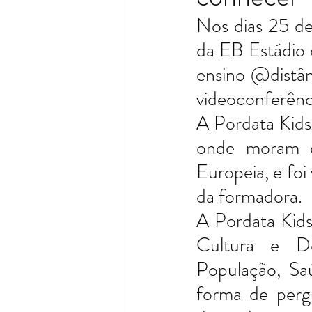
Nos dias 25 de
da EB Estádio 
ensino @distânc
videoconferênci
A Pordata Kids
onde moram o
Europeia, e foi
da formadora. 
A Pordata Kids 
Cultura e Des
População, Sa
forma de perg