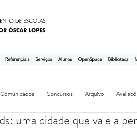
Referenciais
Serviços
Alunos
OpenSpace
Biblioteca
M
Comunicados
Concursos
Arquivo
Avaliaçõ
ds: uma cidade que vale a pe
s
ebem
ebpol
ubuntu