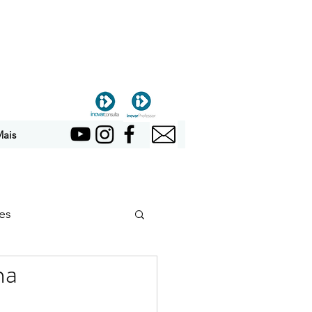
ais
es
na