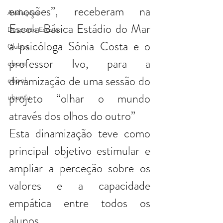
emoções”, receberam na 
Avaliações
Escola Básica Estádio do Mar 
Desporto Escolar
a psicóloga Sónia Costa e o 
Clubes
professor Ivo, para a 
ebem
dinamização de uma sessão do 
ebpol
projeto “olhar o mundo 
ubuntu
através dos olhos do outro” 
Esta dinamização teve como 
principal objetivo estimular e 
ampliar a perceção sobre os 
valores e a capacidade 
empática entre todos os 
alunos. 