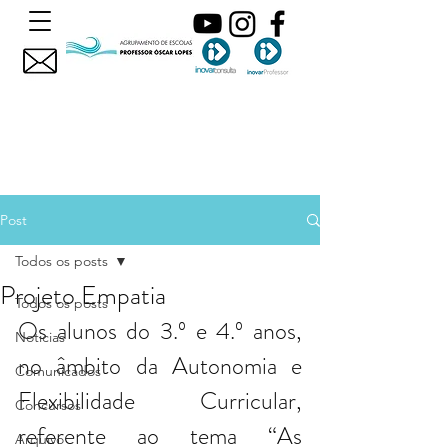
Post
Todos os posts
Projeto Empatia
Todos os posts
Os alunos do 3.º e 4.º anos, 
Noticias
no âmbito da Autonomia e 
Comunicados
Flexibilidade Curricular, 
Concursos
referente ao tema “As 
Arquivo